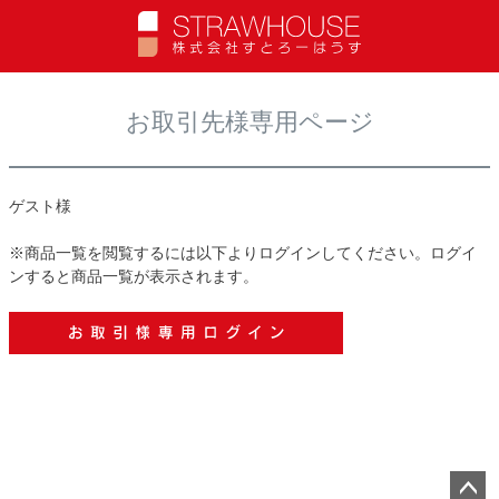
t
o
MENU
g
g
お取引先様専用ページ
l
e
n
a
ゲスト様
v
i
※商品一覧を閲覧するには以下よりログインしてください。ログイ
g
ンすると商品一覧が表示されます。
a
t
i
o
n