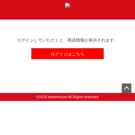
t
o
MENU
g
g
l
e
ログインしていただくと、商品情報が表示されます。
n
a
ログインはこちら
v
i
g
a
t
i
ペー
o
©2020 strawhouse All Rights reserved.
ジト
n
ップ
へ