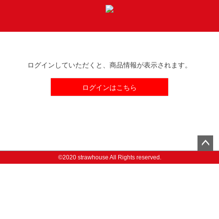
t
o
MENU
g
g
l
e
ログインしていただくと、商品情報が表示されます。
n
a
ログインはこちら
v
i
g
a
t
i
ペー
o
©2020 strawhouse All Rights reserved.
ジト
n
ップ
へ