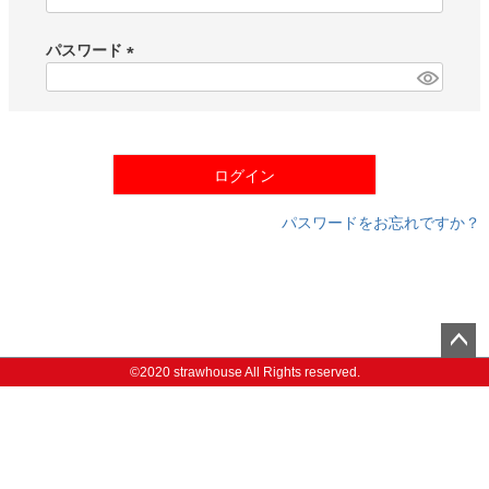
(
必
須
パスワード
)
(
必
須
)
ログイン
パスワードをお忘れですか？
ペー
©2020 strawhouse All Rights reserved.
ジト
ップ
へ