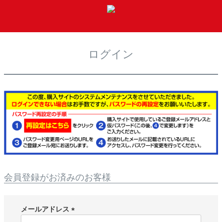
t
o
MENU
g
g
ログイン
l
e
n
a
v
i
g
a
t
i
o
n
会員登録がお済みのお客様
メールアドレス