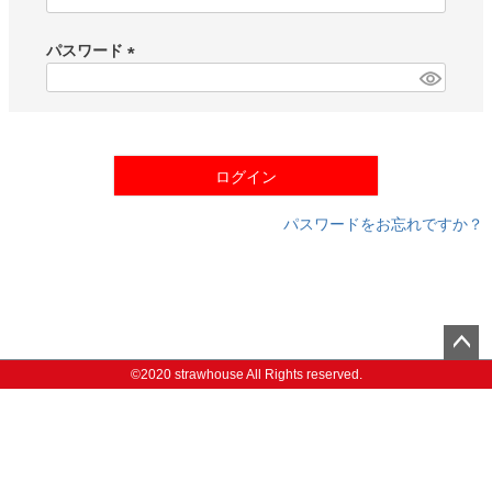
(
必
須
パスワード
)
(
必
須
)
ログイン
パスワードをお忘れですか？
ペー
©2020 strawhouse All Rights reserved.
ジト
ップ
へ