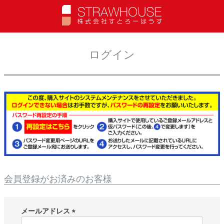
t
o
MENU
g
g
ログイン
l
e
n
a
v
i
g
a
t
i
o
n
会員登録がお済みのお客様
メールアドレス