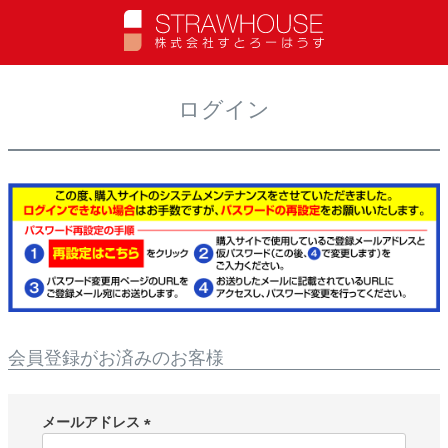
t
o
MENU
g
g
ログイン
l
e
n
a
v
i
g
a
t
i
o
n
会員登録がお済みのお客様
メールアドレス