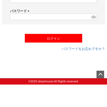
(
必
須
パスワード
)
(
必
須
)
ログイン
パスワードをお忘れですか？
ペー
©2020 strawhouse All Rights reserved.
ジト
ップ
へ