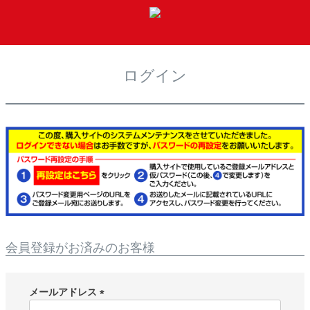
t
o
MENU
g
g
ログイン
l
e
n
a
v
i
g
a
t
i
o
n
会員登録がお済みのお客様
メールアドレス