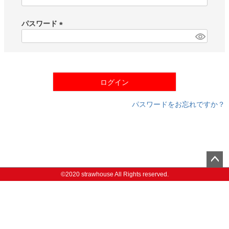
(
必
須
パスワード
)
(
必
須
)
ログイン
パスワードをお忘れですか？
ペー
©2020 strawhouse All Rights reserved.
ジト
ップ
へ